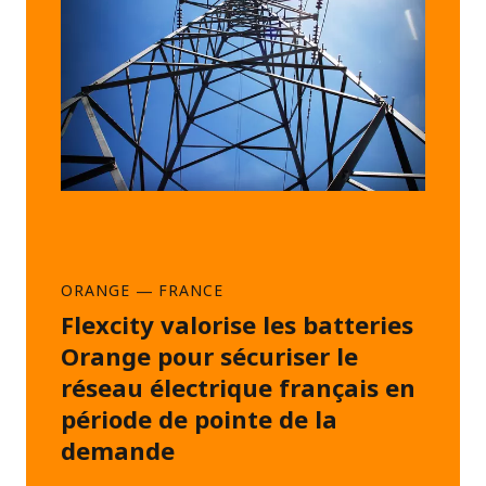
ORANGE
—
FRANCE
Flexcity valorise les batteries
Orange pour sécuriser le
réseau électrique français en
période de pointe de la
demande