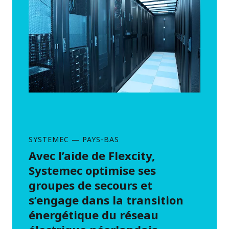
SYSTEMEC
—
PAYS-BAS
Avec l’aide de Flexcity,
Systemec optimise ses
groupes de secours et
s’engage dans la transition
énergétique du réseau