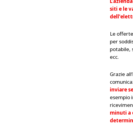
L’azienda
siti e le
dell'elett
Le offert
per soddis
potabile,
ecc.
Grazie all
comunicaz
inviare s
esempio in
riceviment
minuti a 
determina