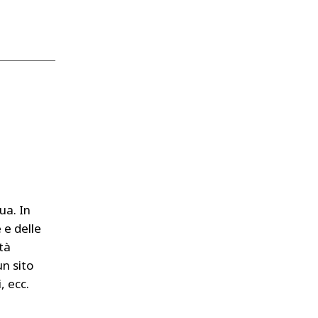
ua. In
 e delle
tà
n sito
, ecc.