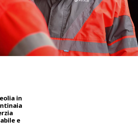
eolia in
entinaia
erzia
abile e