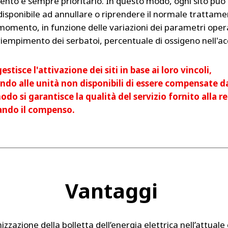
mento è sempre prioritario. In questo modo, ogni sito può
disponibile ad annullare o riprendere il normale trattame
 momento, in funzione delle variazioni dei parametri opera
i riempimento dei serbatoi, percentuale di ossigeno nell'ac
estisce l'attivazione dei siti in base ai loro vincoli,
do alle unità non disponibili di essere compensate da
do si garantisce la qualità del servizio fornito alla re
ando il compenso.
Vantaggi
izzazione della bolletta dell’energia elettrica nell’attual