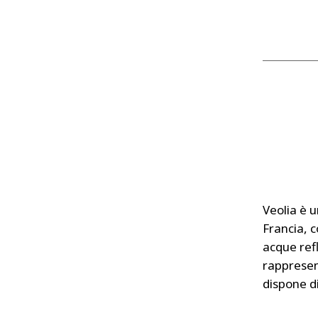
Veolia è u
Francia, c
acque refl
rappresen
dispone d