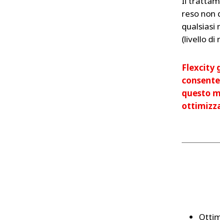
Il tratta
reso non 
qualsiasi
(livello d
Flexcity g
consenten
questo mo
ottimizz
Ottim