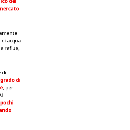
ico dei
l mercato
ntamente
e di acqua
e reflue,
 di
 grado di
se
, per
Al
 pochi
tando