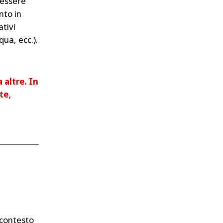
 essere
nto in
tivi
qua, ecc.).
 altre. In
te,
e contesto