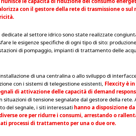
 riunisce le capacità di riduzione del consumo energet
 valorizza con il gestore della rete di trasmissione o su
ricità.
e dedicate al settore idrico sono state realizzate congiu
fare le esigenze specifiche di ogni tipo di sito: produzion
 stazioni di pompaggio, impianti di trattamento delle acqu
’installazione di una centralina o allo sviluppo di interfacce
ione con i sistemi di telegestione esistenti,
Flexcity è in
egnali di attivazione delle capacità di demand respon
 situazioni di tensione segnalate dal gestore della rete. 
o del segnale, i siti interessati
hanno a disposizione da
diverse ore per ridurre i consumi, arrestando o rallen
ti processi di trattamento per una o due ore.