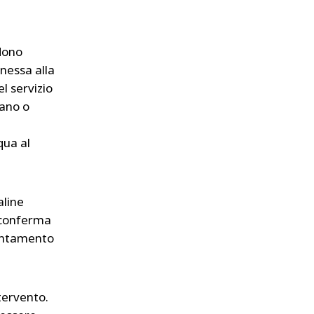
edono
nnessa alla
l servizio
tano o
qua al
aline
 conferma
lentamento
tervento.