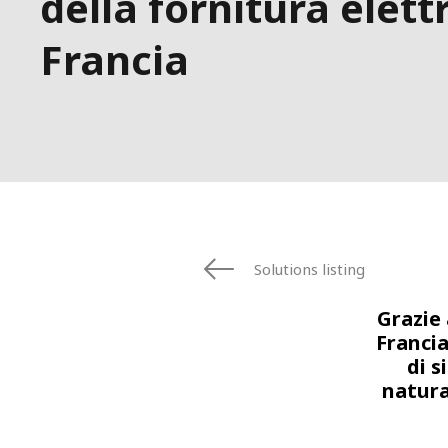
della fornitura elett
Francia
Solutions listing
Grazie 
Francia
di s
natura