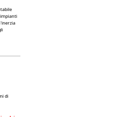
otabile
 impianti
'inerzia
li
mi di