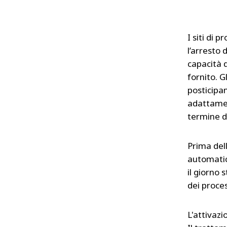
I siti di 
l’arresto 
capacità d
fornito. G
posticipan
adattament
termine d
Prima dell
automatic
il giorno
dei proce
L'attivaz