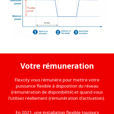
Votre rémuneration
Flexcity vous rémunère pour mettre votre
puissance flexible à disposition du réseau
(rémunération de disponibilité) et quand vous
l'utilisez réellement (rémunération d'activation).
En 2021, une installation flexible toujours