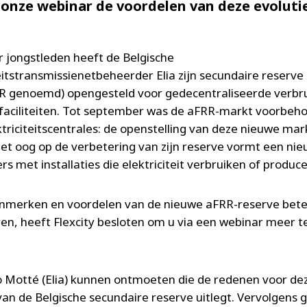
 onze webinar de voordelen van deze evolutie
r jongstleden heeft de Belgische
teitstransmissienetbeheerder Elia zijn secundaire reserve
R genoemd) opengesteld voor gedecentraliseerde verbru
faciliteiten. Tot september was de aFRR-markt voorbeh
ktriciteitscentrales: de openstelling van deze nieuwe mar
het oog op de verbetering van zijn reserve vormt een ni
rs met installaties die elektriciteit verbruiken of produc
nmerken en voordelen van de nieuwe aFRR-reserve bete
en, heeft Flexcity besloten om u via een webinar meer t
.
o Motté (Elia) kunnen ontmoeten die de redenen voor de
 van de Belgische secundaire reserve uitlegt. Vervolgens 