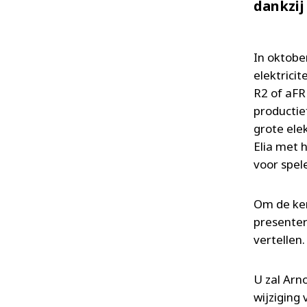
dankzij
In oktobe
elektrici
R2 of aFR
productie
grote ele
Elia met 
voor spele
Om de ke
presenter
vertellen
U zal Arn
wijziging