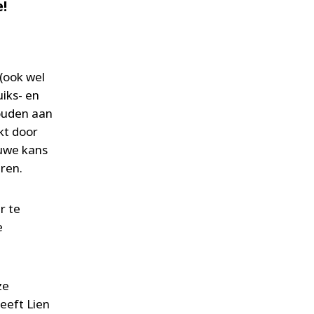
!
 (ook wel
iks- en
ouden aan
kt door
euwe kans
eren.
r te
e
ze
geeft Lien