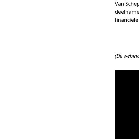
Van Schep
deelname 
financiël
(De webina